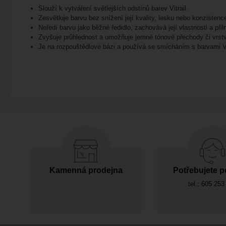
Slouží k vytváření světlejších odstínů barev Vitrail.
Zesvětluje barvu bez snížení její kvality, lesku nebo konzistenc
Neředí barvu jako běžné ředidlo, zachovává její vlastnosti a přil
Zvyšuje průhlednost a umožňuje jemné tónové přechody či vrstve
Je na rozpouštědlové bázi a používá se smícháním s barvami Vi
Kamenná prodejna
Potřebujete p
tel.: 605 253