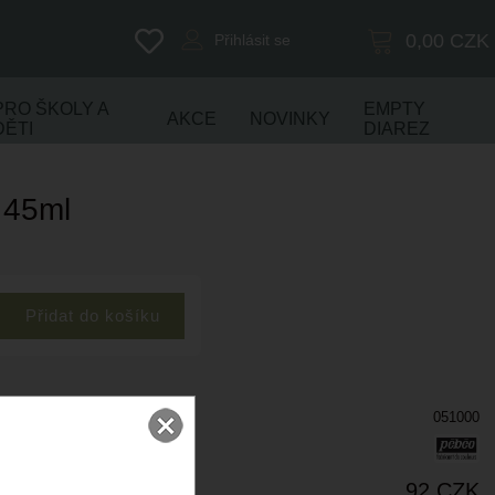
0,00
CZK
Přihlásit se
PRO ŠKOLY A
EMPTY
AKCE
NOVINKY
DĚTI
DIAREZ
 45ml
051000
92 CZK