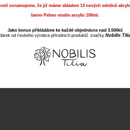
dostí oznamujeme, že již máme skladem 13 nových odstínů akryl
Dostupnost:
barev Pebeo studio acrylic 100ml.
EAN:
Záruka:
Jako bonus přikládáme ke každé objednávce nad 3.500kč
dárek od českého výrobce přírodních produktů značky
Nobilis Tili