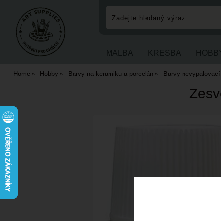
MALBA
KRESBA
HOBB
Home
Hobby
Barvy na keramiku a porcelán
Barvy nevypalovac
Zesv