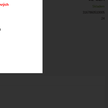
ových
Skladem
3167860510005
24
a