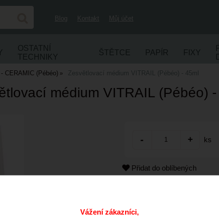
Blog
Kontakt
Můj účet
OSTATNÍ
Y
ŠTĚTCE
PAPÍR
FIXY
TECHNIKY
í - CERAMIC (Pébéo)
Zesvětlovací médium VITRAIL (Pébéo) - 45ml
ětlovací médium VITRAIL (Pébéo) -
ks
Přidat do oblíbených
Kód:
Výrobce:
Vážení zákazníci,
Cena s DPH: