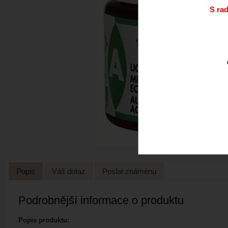
S ra
Popis
Váš dotaz
Poslat známénu
Podrobnější informace o produktu
Popis produktu: