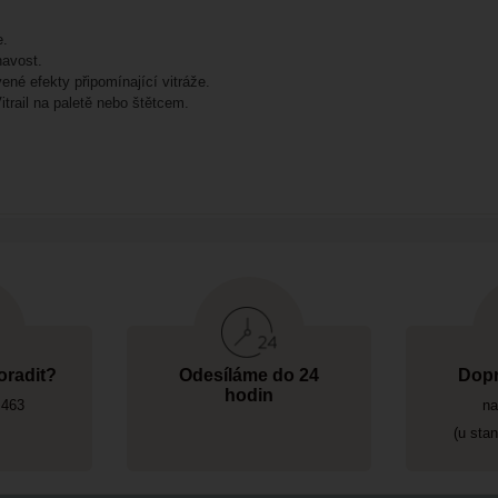
e.
navost.
né efekty připomínající vitráže.
trail na paletě nebo štětcem.
oradit?
Odesíláme do 24
Dopr
hodin
 463
na
(u sta