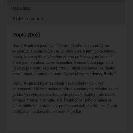
Váš dotaz
Poslat známénu
Popis zboží
Barvy
Abstract
jsou výsledkem tříletého výzkumu týmu
expertů z laboratoře Sennelier. Jedná se o jemnou akrylovou
barvu, která splňuje všechny přísné požadavky na kvalitu,
které jsou zárukou barev Sennelier. Koncentrace pigmentu -
úžasná pro tento segment trhu - jí dává krémovou až hustou
konzistenci, a může se proto pyšnit názvem "
Heavy Body
".
Barvy
Abstract
také disponují neporovnatelnou krycí
schopností. Můžete malovat přímo z velmi praktického balení
(z kterého vymáčknete barvu do poslední kapky), ale také s
pomocí štětce, špachtle, atd. Praktičnost tohoto balení je
velmi oblíbená u studentů, profesionálních malířů, pouličních
umělců a mnoha dalších kreativních lidí.