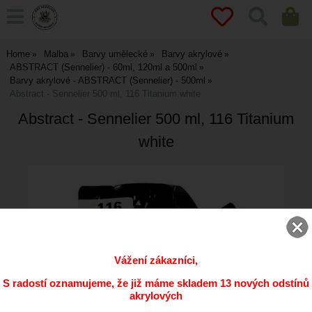
Home
Malba
Barvy umělecké
Barvy akrylové
ABSTRACT (Sennelier) - 60ml, 120ml a 500ml
Barvy akrylové - ABSTRACT (Sennelier) - 500ml
Abstract - Sennelier 500 ml, 116 Titanium white
Abstract - Sennelier 500 ml, 116 Titanium
white
Vážení zákazníci,
S radostí oznamujeme, že již máme skladem 13 nových odstínů
akrylových