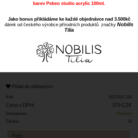
barev Pebeo studio acrylic 100ml.
Jako bonus přikládáme ke každé objednávce nad 3.500kč
dárek od českého výrobce přírodních produktů značky
Nobilis
Tilia
ks
Přidat do oblíbených
Kód:
N121521 116
Cena s DPH:
370 CZK
Dostupnost:
Skladem
Záruka:
24
Popis