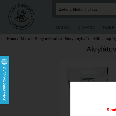
MALBA
KRESBA
HOBB
Home
Malba
Barvy umělecké
Barvy akrylové
Média a doplňk
Akryláto
S ra