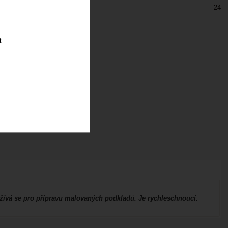
24
a
užívá se pro přípravu malovaných podkladů. Je rychleschnoucí.