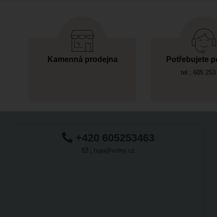
Kamenná prodejna
Potřebujete p
tel.: 605 253
+420 605253463
j.huja@volny.cz