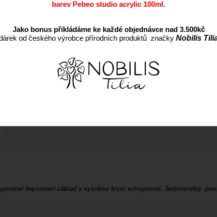
barev Pebeo studio acrylic 100ml.
Záruka:
Jako bonus přikládáme ke každé objednávce nad 3.500kč
dárek od českého výrobce přírodních produktů značky
Nobilis Tili
oporézní šepsovací základ s vysokou krycí schopností. Jednovrstvý. po