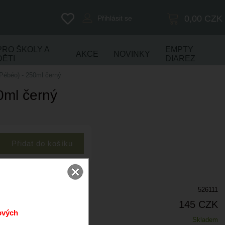
0,00
CZK
Přihlásit se
PRO ŠKOLY A
EMPTY
AKCE
NOVINKY
DĚTI
DIAREZ
(Pébéo) - 250ml černý
0ml černý
526111
145 CZK
ových
Skladem