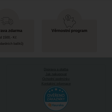
ava zdarma
Věrnostní program
d 1500,- Kč
ndardních balíků)
Doprava a platba
Jak nakupovat
Ochodní podmínky
Kontaktní informace