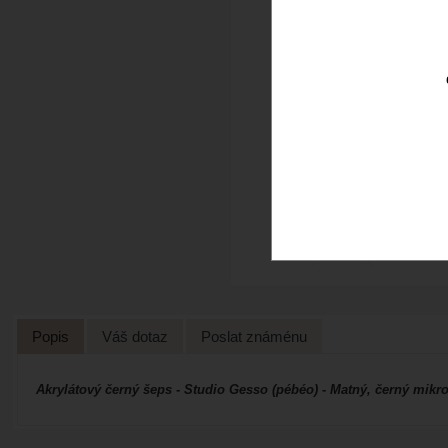
Popis
Váš dotaz
Poslat známénu
Akrylátový černý šeps - Studio Gesso (pébéo) - Matný, černý mikr