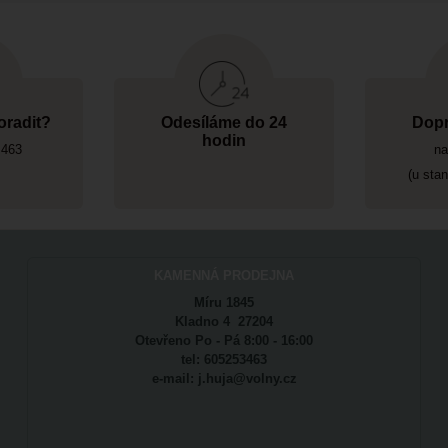
oradit?
Odesíláme do 24
Dopr
hodin
 463
na
(u sta
KAMENNÁ PRODEJNA
Míru 1845
Kladno 4 27204
Otevřeno Po - Pá 8:00 - 16:00
tel: 605253463
e-mail: j.huja@volny.cz