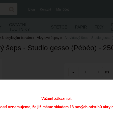
Blog
Kontakt
Můj účet
OSTATNÍ
Y
ŠTĚTCE
PAPÍR
FIXY
TECHNIKY
y k akrylovým barvám
Akrylové šepsy
Akrylátový šeps - Studio gesso 
vý šeps - Studio gesso (Pébéo) - 25
ks
Přidat do oblíbených
Kód:
Vážení zákazníci,
Cena s DPH:
dostí oznamujeme, že již máme skladem 13 nových odstínů akryl
Dostupnost: