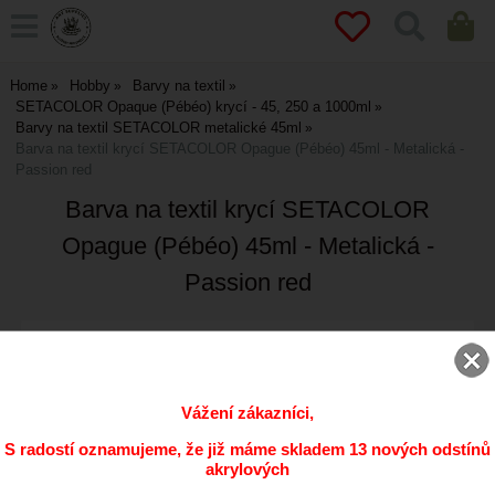
Home
Hobby
Barvy na textil
SETACOLOR Opaque (Pébéo) krycí - 45, 250 a 1000ml
Barvy na textil SETACOLOR metalické 45ml
Barva na textil krycí SETACOLOR Opague (Pébéo) 45ml - Metalická -
Passion red
Barva na textil krycí SETACOLOR
Opague (Pébéo) 45ml - Metalická -
Passion red
Krycí barvy na barevný i světlý textil
Detailní popis...
Vážení zákazníci,
S radostí oznamujeme, že již máme skladem 13 nových odstínů
akrylových