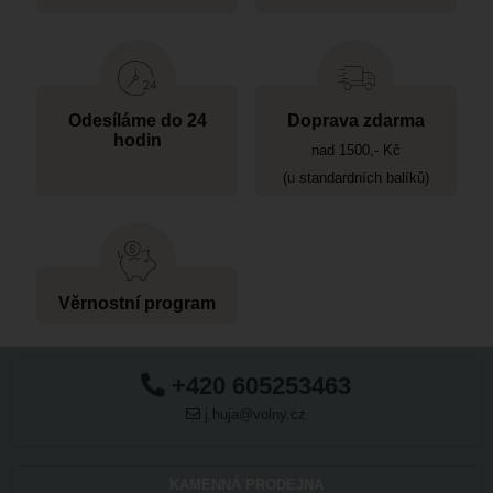
Odesíláme do 24
Doprava zdarma
hodin
nad 1500,- Kč
(u standardních balíků)
Věrnostní program
+420 605253463
j.huja@volny.cz
KAMENNÁ PRODEJNA