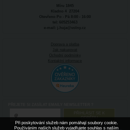
Míru 1845
Kladno 4 27204
Otevřeno Po - Pá 8:00 - 16:00
tel: 605253463
e-mail: j.huja@volny.cz
Doprava a platba
Jak nakupovat
Ochodní podmínky
Kontaktní informace
PŘEJETE SI ZASÍLAT EMAILY NEWSLETTER ?
Při poskytování služeb nám pomáhají soubory cookie.
Používáním našich služeb vyjadřujete souhlas s naším