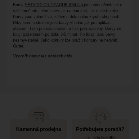
Barvy
SETACOLOR OPAQUE (Pébéo)
jsou vodouředitelné a
vzájemně mísitelné barvy jak na barevné, tak i bílé textilie.
Barvy jsou velmi živé, zářivé s dokonalou krycí schopností.
Díky svému složení jsou barvy vhodné jak pro aplikaci
štětcem, tak i pro šablonování a tisk přes šablony. Barvy se
fixují zažehlením po dobu 3-5 minut. Po fixaci jsou barvy
nesmyvatelné. Jako kontury lze použít kontury na hedvábí
Gutta.
Vzorník barev viz obrázek níže.
Kamenná prodejna
Potřebujete poradit?
tel.: 605 253 463