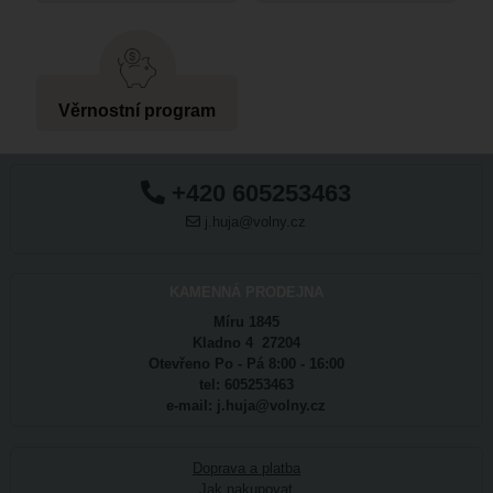
Věrnostní program
+420 605253463
j.huja@volny.cz
KAMENNÁ PRODEJNA
Míru 1845
Kladno 4 27204
Otevřeno Po - Pá 8:00 - 16:00
tel: 605253463
e-mail: j.huja@volny.cz
Doprava a platba
Jak nakupovat