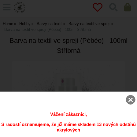
Home
Hobby
Barvy na textil
Barvy na textil ve spreji
Barva na textil ve spreji (Pébéo) - 100ml Stříbrná
Barva na textil ve spreji (Pébéo) - 100ml
Stříbrná
Vážení zákazníci,
S radostí oznamujeme, že již máme skladem 13 nových odstínů
akrylových