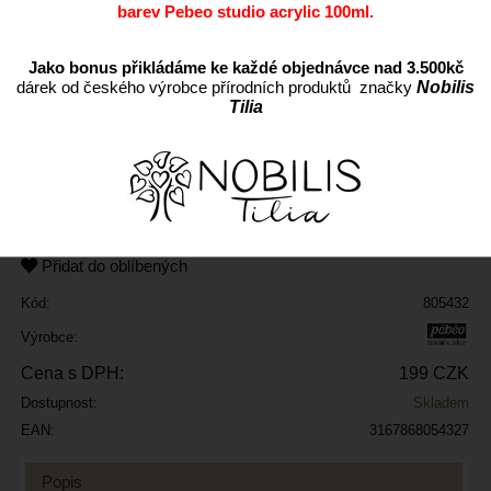
barev Pebeo studio acrylic 100ml.
Jako bonus přikládáme ke každé objednávce nad 3.500kč
dárek od českého výrobce přírodních produktů značky
Nobilis
Tilia
ks
Přidat do oblíbených
Kód:
805432
Výrobce:
Cena s DPH:
199 CZK
Dostupnost:
Skladem
EAN:
3167868054327
Popis