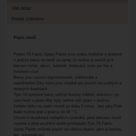
Váš dotaz
Poslat známénu
Popis zboží
P
ebeo 7A Fabric Spray Paints jsou vodou ředitelné a pratelné
v pračce barvy na textil ve spreji.Je možno je použít je k
barvení triček, obuvi , kabelek, klobouků, kulis pro hry a
mnohem více!
Barvy jsou
vysoce pigmentované, světlostálé a
neprůhledné.
Díky tomu jsou vhodné pro použití na světlých a
tmavých tkaninách.
Tyto 7A sprejové barvy udržují tkaniny měkké, dokonce i po
zaschnutí a praní.
Aby byly odolné vůči praní v pračce,
žehlete látku na zadní straně po dobu 5 minut , bez páry.
Poté
bude možné prát v pračce do 40 ° C.
Chcete-li dosáhnout nejlepších výsledků, před dekorací textil
vyperte a před použitím dobře protřepejte.
Tyto 7A Fabric
Spray Paints můžete použít na většinu tkanin, jako je bavlna,
len, polyester atd.