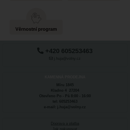
Věrnostní program
+420 605253463
j.huja@volny.cz
KAMENNÁ PRODEJNA
Míru 1845
Kladno 4 27204
Otevřeno Po - Pá 8:00 - 16:00
tel: 605253463
e-mail: j.huja@volny.cz
Doprava a platba
Jak nakupovat