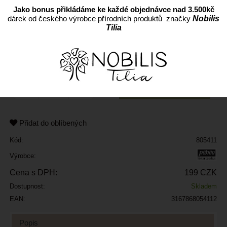
Jako bonus přikládáme ke každé objednávce nad 3.500kč
dárek od českého výrobce přírodních produktů značky
Nobilis
Tilia
ks
Přidat do oblíbených
Kód:
805411
Výrobce:
Cena s DPH:
199 CZK
Dostupnost:
Skladem
EAN:
3167868054112
Popis