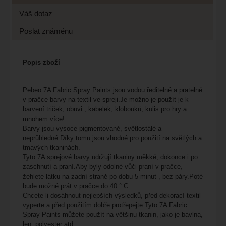
Váš dotaz
Poslat známénu
Popis zboží
P
ebeo 7A Fabric Spray Paints jsou vodou ředitelné a pratelné
v pračce barvy na textil ve spreji.Je možno je použít je k
barvení triček, obuvi , kabelek, klobouků, kulis pro hry a
mnohem více!
Barvy jsou
vysoce pigmentované, světlostálé a
neprůhledné.
Díky tomu jsou vhodné pro použití na světlých a
tmavých tkaninách.
Tyto 7A sprejové barvy udržují tkaniny měkké, dokonce i po
zaschnutí a praní.
Aby byly odolné vůči praní v pračce,
žehlete látku na zadní straně po dobu 5 minut , bez páry.
Poté
bude možné prát v pračce do 40 ° C.
Chcete-li dosáhnout nejlepších výsledků, před dekorací textil
vyperte a před použitím dobře protřepejte.
Tyto 7A Fabric
Spray Paints můžete použít na většinu tkanin, jako je bavlna,
len, polyester atd.