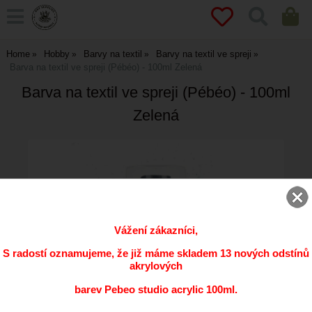
Home
Hobby
Barvy na textil
Barvy na textil ve spreji
Barva na textil ve spreji (Pébéo) - 100ml Zelená
Barva na textil ve spreji (Pébéo) - 100ml
Zelená
Vážení zákazníci,
S radostí oznamujeme, že již máme skladem 13 nových odstínů
akrylových
barev Pebeo studio acrylic 100ml.