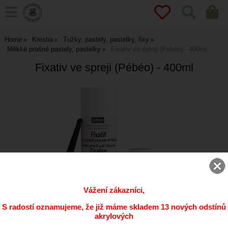
Home
Kresba
Tužky, pastely, pastelky, fixy
Měkké prašné pastely, pastelky
Fixativ ve spreji (Pébéo) - 400ml
Fixativ ve spreji (Pébéo) - 400ml
Vážení zákazníci,
S radostí oznamujeme, že již máme skladem 13 nových odstínů
akrylových