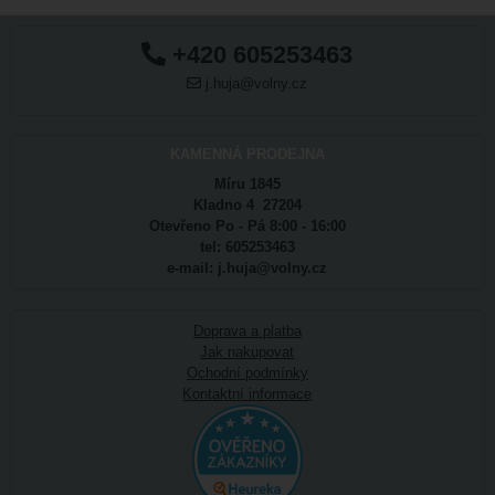
+420 605253463
j.huja@volny.cz
KAMENNÁ PRODEJNA
Míru 1845
Kladno 4 27204
Otevřeno Po - Pá 8:00 - 16:00
tel: 605253463
e-mail: j.huja@volny.cz
Doprava a platba
Jak nakupovat
Ochodní podmínky
Kontaktní informace