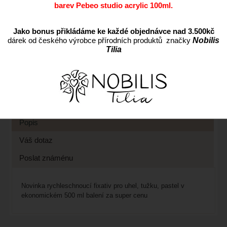
barev Pebeo studio acrylic 100ml.
ks
Jako bonus přikládáme ke každé objednávce nad 3.500kč
dárek od českého výrobce přírodních produktů značky
Nobilis
Přidat do oblíbených
Tilia
Kód:
571120
Cena s DPH:
239 CZK
Dostupnost:
Skladem
Záruka:
24
Popis
Váš dotaz
Poslat známénu
Novinka rychleschnoucí fixativ pro uhel, tužku, pastel v
ekonomickém 500 ml balení za super cenu