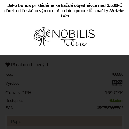
Jako bonus přikládáme ke každé objednávce nad 3.500kč
dárek od českého výrobce přírodních produktů značky
Nobilis
Tilia
ks
Přidat do oblíbených
Kód:
766550
Výrobce:
Cena s DPH:
169 CZK
Dostupnost:
Skladem
EAN:
3597587665502
Popis