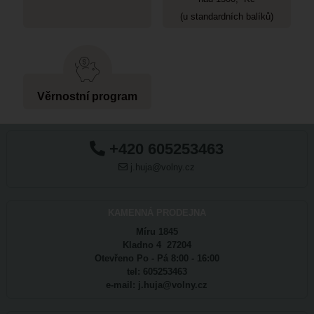
(u standardních balíků)
Věrnostní program
+420 605253463
j.huja@volny.cz
KAMENNÁ PRODEJNA
Míru 1845
Kladno 4 27204
Otevřeno Po - Pá 8:00 - 16:00
tel: 605253463
e-mail: j.huja@volny.cz