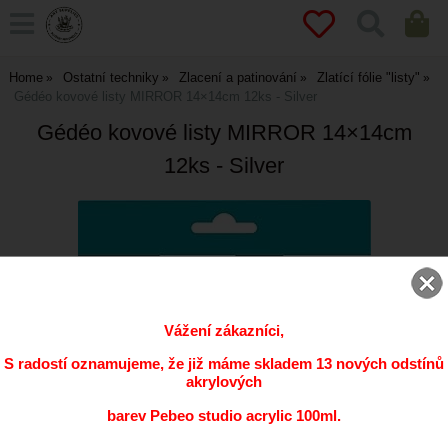
Home
Ostatní techniky
Zlacení a patinování
Zlatící fólie "listy"
Gédéo kovové listy MIRROR 14×14cm 12ks - Silver
Gédéo kovové listy MIRROR 14×14cm
12ks - Silver
Vážení zákazníci,
S radostí oznamujeme, že již máme skladem 13 nových odstínů
akrylových
barev Pebeo studio acrylic 100ml.