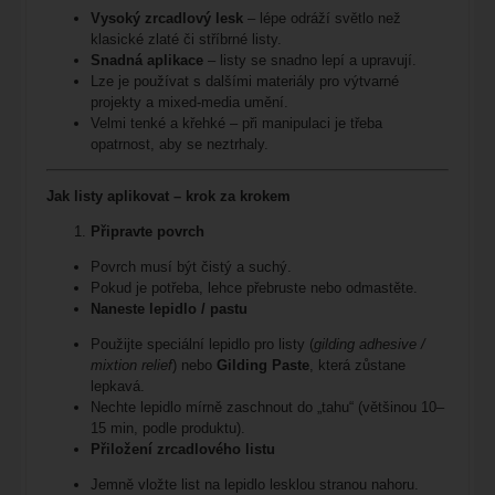
Vysoký zrcadlový lesk
– lépe odráží světlo než
klasické zlaté či stříbrné listy.
Snadná aplikace
– listy se snadno lepí a upravují.
Lze je používat s dalšími materiály pro výtvarné
projekty a mixed‑media umění.
Velmi tenké a křehké – při manipulaci je třeba
opatrnost, aby se neztrhaly.
Jak listy aplikovat – krok za krokem
Připravte povrch
Povrch musí být čistý a suchý.
Pokud je potřeba, lehce přebruste nebo odmastěte.
Naneste lepidlo / pastu
Použijte speciální lepidlo pro listy (
gilding adhesive /
mixtion relief
) nebo
Gilding Paste
, která zůstane
lepkavá.
Nechte lepidlo mírně zaschnout do „tahu“ (většinou 10–
15 min, podle produktu).
Přiložení zrcadlového listu
Jemně vložte list na lepidlo lesklou stranou nahoru.