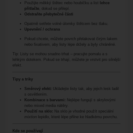
Použijte měkký štětec nebo houbičku a list
lehce
přitlačte
, dokud se přilepí.
Odstraňte přebytečné části
Opatrně setřete volné úlomky štětcem bez tlaku.
Upevnění / ochrana
Pokud chcete, můžete povrch přelakovat čirým lakem
nebo fixativem, aby listy lépe držely a byly chráněné.
Tip: Listy se mohou snadno trhat – pracujte pomalu a s
lehkým dotekem. Pokud se trhají, můžete je vrstvit pro silnější
efekt.
Tipy a triky
Směrový efekt:
Ukládejte listy tak, aby jejich lesk ladil
s osvětlením.
Kombinace s barvami:
Nejlépe fungují s akrylovými
nebo mixed media nátěry.
Použití na sklo:
Na sklo je vhodné použít speciální
mixtion
lepidlo, které lépe přilne ke hladkému povrchu.
Kde se používají