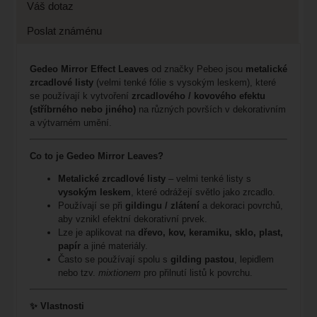
Váš dotaz
Poslat známénu
Gedeo Mirror Effect Leaves
od značky Pebeo jsou
metalické
zrcadlové listy
(velmi tenké fólie s vysokým leskem), které
se používají k vytvoření
zrcadlového / kovového efektu
(stříbrného nebo jiného)
na různých površích v dekorativním
a výtvarném umění.
Co to je Gedeo Mirror Leaves?
Metalické zrcadlové listy
– velmi tenké listy s
vysokým leskem
, které odrážejí světlo jako zrcadlo.
Používají se při
gildingu / zlátení
a dekoraci povrchů,
aby vznikl efektní dekorativní prvek.
Lze je aplikovat na
dřevo, kov, keramiku, sklo, plast,
papír
a jiné materiály.
Často se používají spolu s
gilding pastou
, lepidlem
nebo tzv.
mixtionem
pro přilnutí listů k povrchu.
✨ Vlastnosti