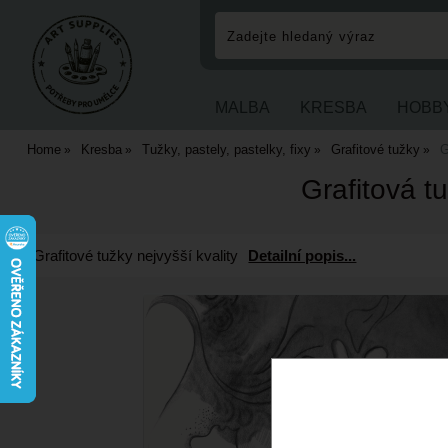
MALBA
KRESBA
HOBB
Home
Kresba
Tužky, pastely, pastelky, fixy
Grafitové tužky
G
Grafitová tu
Grafitové tužky nejvyšší kvality
Detailní popis...