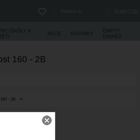
0,00
CZK
Přihlásit se
PRO ŠKOLY A
EMPTY
AKCE
NOVINKY
DĚTI
DIAREZ
kost 160 - 2B