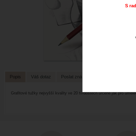
S ra
Popis
Váš dotaz
Poslat známénu
Grafitové tužky nejvyšší kvality ve 20 tvrdostech určené jak pro uměle