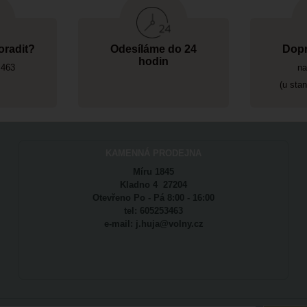
oradit?
Odesíláme do 24
Dopr
hodin
 463
na
(u sta
KAMENNÁ PRODEJNA
Míru 1845
Kladno 4 27204
Otevřeno Po - Pá 8:00 - 16:00
tel: 605253463
e-mail: j.huja@volny.cz