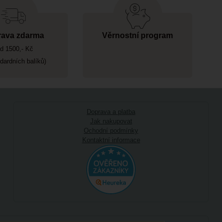
ava zdarma
Věrnostní program
d 1500,- Kč
ndardních balíků)
Doprava a platba
Jak nakupovat
Ochodní podmínky
Kontaktní informace