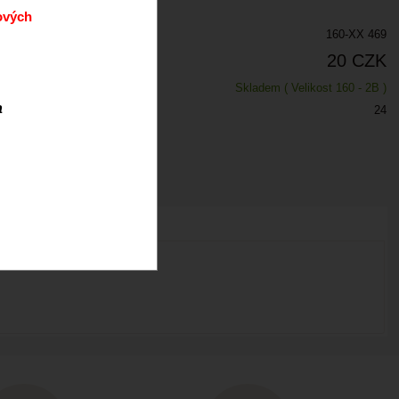
ových
160-XX 469
20 CZK
Skladem
( Velikost 160 - 2B )
a
24