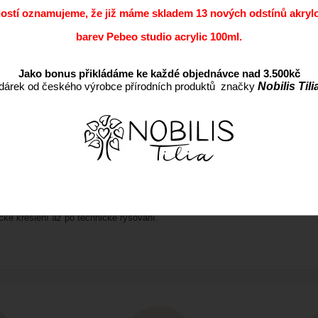
Přidat do oblíbených
dostí oznamujeme, že již máme skladem 13 nových odstínů akryl
Kód:
barev Pebeo studio acrylic 100ml.
Cena s DPH:
Dostupnost:
Jako bonus přikládáme ke každé objednávce nad 3.500kč
dárek od českého výrobce přírodních produktů značky
Nobilis Tili
Záruka:
cké kreslení až po technické rýsování.