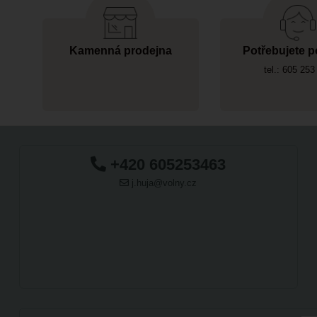
Kamenná prodejna
Potřebujete p
tel.: 605 253
+420 605253463
j.huja@volny.cz