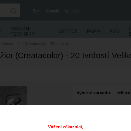
Blog
Kontakt
Můj účet
OSTATNÍ
Y
ŠTĚTCE
PAPÍR
FIXY
TECHNIKY
rafitová tužka (Creatacolor) - 20 tvrdostí
žka (Creatacolor) - 20 tvrdostí Veli
Vyberte variantu:
ks
Vážení zákazníci,