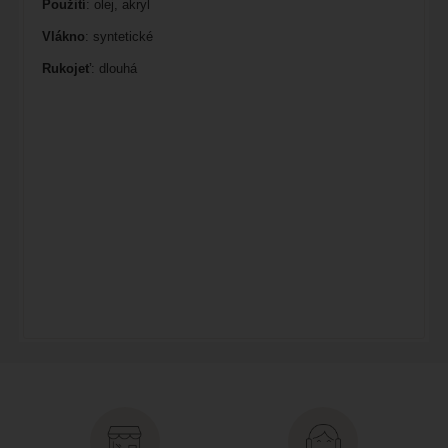
Použití
: olej, akryl
Vlákno
: syntetické
Rukojeť
: dlouhá