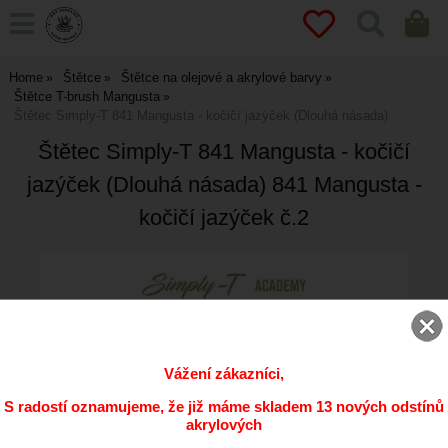
Home
Štětce
Štětce na olejové a akrylové barvy
Štětce T-brush Mangusta
Štětec Simply-T 841 Mangusta - kočičí jazýček (Dlouhá násada)
Štětec Simply-T 841 Mangusta - kočičí
jazýček (Dlouhá násada) 841 Mangusta -
kočičí jazýček č.2
Vážení zákazníci,
S radostí oznamujeme, že již máme skladem 13 nových odstínů
akrylových