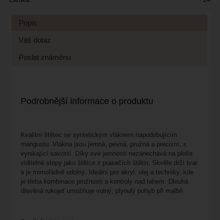
Popis
Váš dotaz
Poslat známénu
Podrobnější informace o produktu
Kvalitní štětec se syntetickým vláknem napodobujícím
mangustu. Vlákna jsou jemná, pevná, pružná a precizní, s
vynikající savostí. Díky své jemnosti nezanechává na ploše
viditelné stopy jako štětce z prasečích štětin. Skvěle drží tvar
a je mimořádně odolný. Ideální pro akryl, olej a techniky, kde
je třeba kombinace pružnosti a kontroly nad tahem. Dlouhá
dřevěná rukojeť umožňuje volný, plynulý pohyb při malbě.