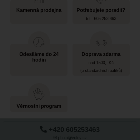
Kamenná prodejna
Potřebujete poradit?
tel.: 605 253 463
Odesíláme do 24
Doprava zdarma
hodin
nad 1500,- Kč
(u standardních balíků)
Věrnostní program
+420 605253463
j.huja@volny.cz