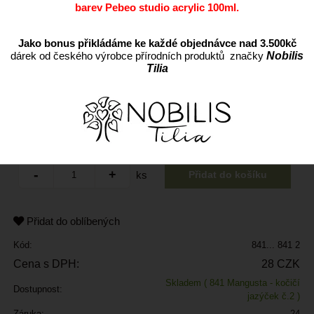
barev Pebeo studio acrylic 100ml.
Jako bonus přikládáme ke každé objednávce nad 3.500kč
dárek od českého výrobce přírodních produktů značky
Nobilis
Tilia
Vyberte variantu:
ks
Přidat do oblíbených
Kód:
841... 841 2
Cena s DPH:
28 CZK
Skladem
( 841 Mangusta - kočičí
Dostupnost:
jazýček č.2 )
Záruka:
24