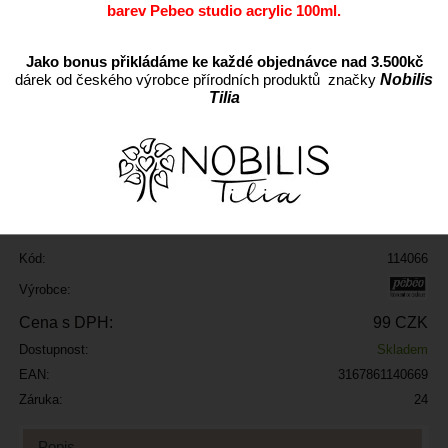
barev Pebeo studio acrylic 100ml.
Jako bonus přikládáme ke každé objednávce nad 3.500kč
dárek od českého výrobce přírodních produktů značky
Nobilis
Tilia
ks
Přidat do oblíbených
Kód:
114066
Výrobce:
Cena s DPH:
99 CZK
Dostupnost:
Skladem
EAN:
3167861140669
Záruka:
24
Popis