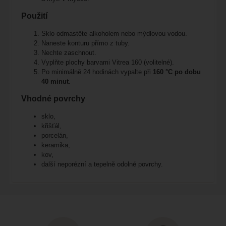
Použití
Sklo odmastěte alkoholem nebo mýdlovou vodou.
Naneste konturu přímo z tuby.
Nechte zaschnout.
Vyplňte plochy barvami Vitrea 160 (volitelné).
Po minimálně 24 hodinách vypalte při
160 °C po dobu
40 minut
.
Vhodné povrchy
sklo,
křišťál,
porcelán,
keramika,
kov,
další neporézní a tepelně odolné povrchy.