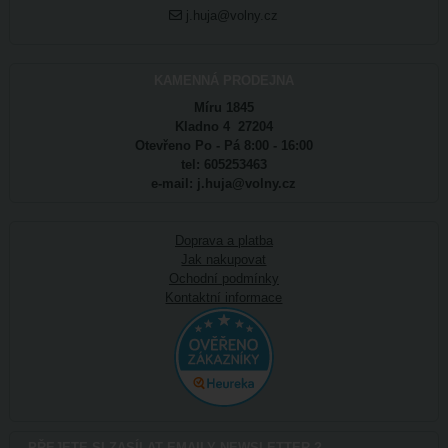
j.huja@volny.cz
KAMENNÁ PRODEJNA
Míru 1845
Kladno 4 27204
Otevřeno Po - Pá 8:00 - 16:00
tel: 605253463
e-mail: j.huja@volny.cz
Doprava a platba
Jak nakupovat
Ochodní podmínky
Kontaktní informace
PŘEJETE SI ZASÍLAT EMAILY NEWSLETTER ?