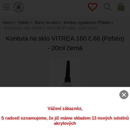
Home
Hobby
Barvy na sklo
Kontury vypalovací (Pébéo)
Kontura na sklo VITREA 160 č.66 (Pébéo) - 20ml černá
Kontura na sklo VITREA 160 č.66 (Pébéo)
- 20ml černá
Vážení zákazníci,
S radostí oznamujeme, že již máme skladem 13 nových odstínů
akrylových