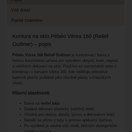
Váš dotaz
Poslat známénu
Kontura na sklo Pébéo Vitrea 160 (Relief
Outliner) – popis
Pébéo Vitrea 160 Relief Outliner
je konturovací barva s
hustou konzistencí určená pro vytváření obrysů, linek, nápisů
a reliéfních dekorací na skle. Používá se samostatně nebo v
kombinaci s barvami Vitrea 160, kde odděluje jednotlivé
barevné plochy podobně jako olověné pásky u klasických
vitráží.
Hlavní vlastnosti
Barva na
vodní bázi
.
Dodává dekoraci plastický (reliéfní) efekt.
Vhodná pro obrysy, detaily, písmo a dekorativní linky.
Nanáší se přímo z tuby s jemnou aplikační špičkou.
Po vypálení je odolná vůči vodě, běžným detergentům
a mytí v myčce.