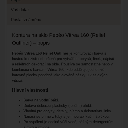
Váš dotaz
Poslat známénu
Kontura na sklo Pébéo Vitrea 160 (Relief
Outliner) – popis
Pébéo Vitrea 160 Relief Outliner
je konturovací barva s
hustou konzistencí určená pro vytváření obrysů, linek, nápisů
a reliéfních dekorací na skle. Používá se samostatně nebo v
kombinaci s barvami Vitrea 160, kde odděluje jednotlivé
barevné plochy podobně jako olověné pásky u klasických
vitráží.
Hlavní vlastnosti
Barva na
vodní bázi
.
Dodává dekoraci plastický (reliéfní) efekt.
Vhodná pro obrysy, detaily, písmo a dekorativní linky.
Nanáší se přímo z tuby s jemnou aplikační špičkou.
Po vypálení je odolná vůči vodě, běžným detergentům
a mytí v myčce.