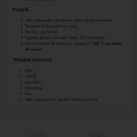
Použití
Sklo odmastěte alkoholem nebo mýdlovou vodou.
Naneste konturu přímo z tuby.
Nechte zaschnout.
Vyplňte plochy barvami Vitrea 160 (volitelné).
Po minimálně 24 hodinách vypalte při
160 °C po dobu
40 minut
.
Vhodné povrchy
sklo,
křišťál,
porcelán,
keramika,
kov,
další neporézní a tepelně odolné povrchy.