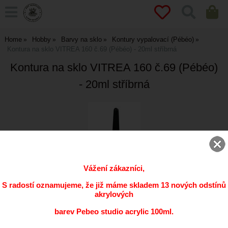
Home
Hobby
Barvy na sklo
Kontury vypalovací (Pébéo)
Kontura na sklo VITREA 160 č.69 (Pébéo) - 20ml stříbrná
Kontura na sklo VITREA 160 č.69 (Pébéo)
- 20ml stříbrná
Vážení zákazníci,
S radostí oznamujeme, že již máme skladem 13 nových odstínů
akrylových
barev Pebeo studio acrylic 100ml.