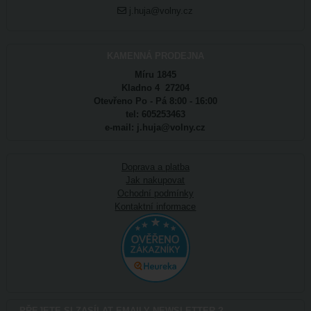
j.huja@volny.cz
KAMENNÁ PRODEJNA
Míru 1845
Kladno 4 27204
Otevřeno Po - Pá 8:00 - 16:00
tel: 605253463
e-mail: j.huja@volny.cz
Doprava a platba
Jak nakupovat
Ochodní podmínky
Kontaktní informace
PŘEJETE SI ZASÍLAT EMAILY NEWSLETTER ?