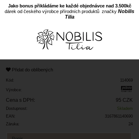
Jako bonus přikládáme ke každé objednávce nad 3.500kč
dárek od českého výrobce přírodních produktů značky
Nobilis
Tilia
ks
Přidat do oblíbených
Kód:
114069
Výrobce:
Cena s DPH:
95 CZK
Dostupnost:
Skladem
EAN:
3167861140690
Záruka:
24
Popis