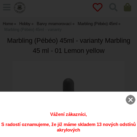
Home
Hobby
Barvy mramorovací
Marbling (Pébéo) 45ml
Marbling (Pébéo) 45ml - varianty
Marbling (Pébéo) 45ml - varianty Marbling
45 ml - 01 Lemon yellow
Vážení zákazníci,
S radostí oznamujeme, že již máme skladem 13 nových odstínů
akrylových