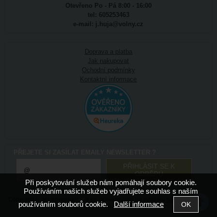
Otevřeno Po - Pá 8:00 - 16:00
tel: 605253463
e-mail: j.huja@volny.cz
Doprava a platba
Jak nakupovat
Ochodní podmínky
Kontaktní informace
PŘEJETE SI ZASÍLAT EMAILY NEWSLETTER ?
Při poskytování služeb nám pomáhají soubory cookie.
Používáním našich služeb vyjadřujete souhlas s naším
Copyright ©
potrebyproumelce.cz
,
provozováno na systému
tvorba e-
používáním souborů cookie.
Další informace
shopu
a
pronájem e-shopu
Shop5.cz