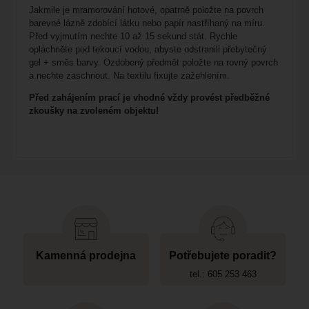
Jakmile je mramorování hotové, opatrně položte na povrch
barevné lázně zdobící látku nebo papír nastříhaný na míru.
Před vyjmutím nechte 10 až 15 sekund stát. Rychle
opláchněte pod tekoucí vodou, abyste odstranili přebytečný
gel + směs barvy. Ozdobený předmět položte na rovný povrch
a nechte zaschnout. Na textilu fixujte zažehlením.
Před zahájením prací je vhodné vždy provést předběžné
zkoušky na zvoleném objektu!
Kamenná prodejna
Potřebujete poradit?
tel.: 605 253 463