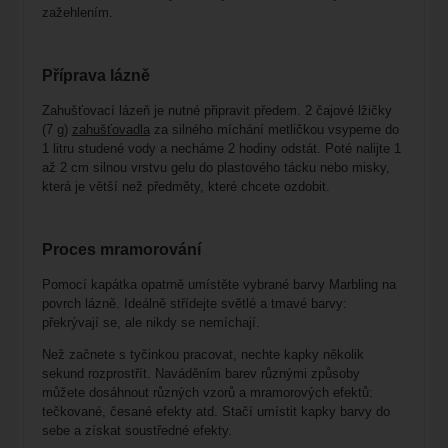
zažehlením.
Příprava lázně
Zahušťovací lázeň je nutné připravit předem. 2 čajové lžičky
(7 g)
zahušťovadla
za silného míchání metličkou vsypeme do
1 litru studené vody a necháme 2 hodiny odstát. Poté nalijte 1
až 2 cm silnou vrstvu gelu do plastového tácku nebo misky,
která je větší než předměty, které chcete ozdobit.
Proces mramorování
Pomocí kapátka opatrně umístěte vybrané barvy Marbling na
povrch lázně. Ideálně střídejte světlé a tmavé barvy:
překrývají se, ale nikdy se nemíchají.
Než začnete s tyčinkou pracovat, nechte kapky několik
sekund rozprostřít. Naváděním barev různými způsoby
můžete dosáhnout různých vzorů a mramorových efektů:
tečkované, česané efekty atd. Stačí umístit kapky barvy do
sebe a získat soustředné efekty.