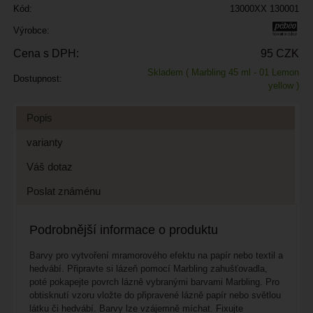
Kód:
13000XX 130001
Výrobce:
Cena s DPH:
95 CZK
Skladem
( Marbling 45 ml - 01 Lemon
Dostupnost:
yellow )
Popis
varianty
Váš dotaz
Poslat známénu
Podrobnější informace o produktu
Barvy pro vytvoření mramorového efektu na papír nebo textil a
hedvábí. Připravte si lázeň pomocí Marbling zahušťovadla,
poté pokapejte povrch lázně vybranými barvami Marbling. Pro
obtisknutí vzoru vložte do připravené lázně papír nebo světlou
látku či hedvábí. Barvy lze vzájemně míchat. Fixujte