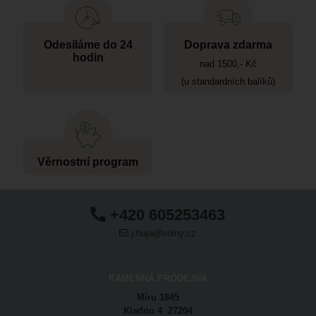
Odesíláme do 24
Doprava zdarma
hodin
nad 1500,- Kč
(u standardních balíků)
Věrnostní program
+420 605253463
j.huja@volny.cz
KAMENNÁ PRODEJNA
Míru 1845
Kladno 4 27204