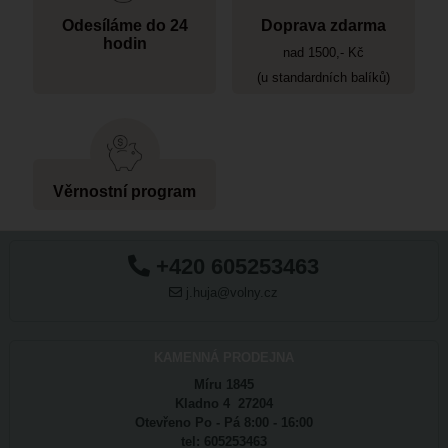
Odesíláme do 24
Doprava zdarma
hodin
nad 1500,- Kč
(u standardních balíků)
Věrnostní program
+420 605253463
j.huja@volny.cz
KAMENNÁ PRODEJNA
Míru 1845
Kladno 4 27204
Otevřeno Po - Pá 8:00 - 16:00
tel: 605253463