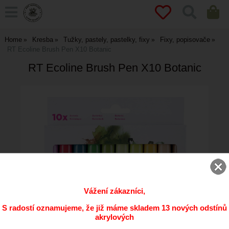
Home
Kresba
Tužky, pastely, pastelky, fixy
Fixy, popisovače
RT Ecoline Brush Pen X10 Botanic
RT Ecoline Brush Pen X10 Botanic
Vážení zákazníci,
S radostí oznamujeme, že již máme skladem 13 nových odstínů
akrylových