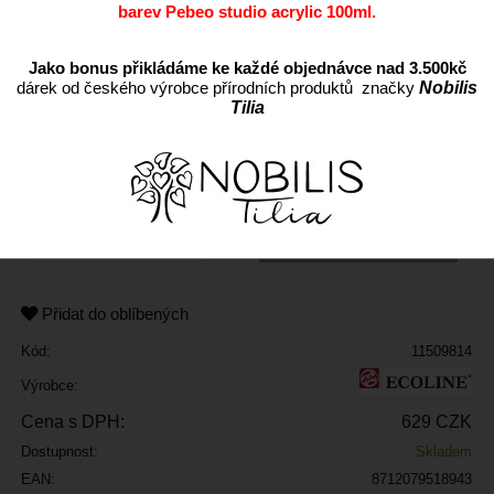
barev Pebeo studio acrylic 100ml.
Jako bonus přikládáme ke každé objednávce nad 3.500kč
dárek od českého výrobce přírodních produktů značky
Nobilis
Tilia
ks
Přidat do oblíbených
Kód:
11509814
Výrobce:
Cena s DPH:
629 CZK
Dostupnost:
Skladem
EAN:
8712079518943