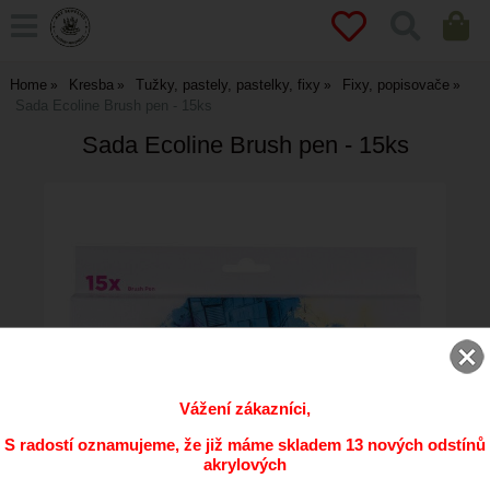
Home
Kresba
Tužky, pastely, pastelky, fixy
Fixy, popisovače
Sada Ecoline Brush pen - 15ks
Sada Ecoline Brush pen - 15ks
Vážení zákazníci,
S radostí oznamujeme, že již máme skladem 13 nových odstínů
akrylových