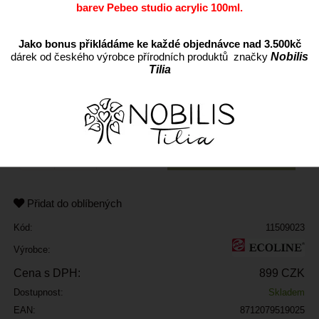
barev Pebeo studio acrylic 100ml.
Jako bonus přikládáme ke každé objednávce nad 3.500kč
dárek od českého výrobce přírodních produktů značky
Nobilis
Tilia
ks
Přidat do oblíbených
Kód:
11509023
Výrobce:
Cena s DPH:
899 CZK
Dostupnost:
Skladem
EAN:
8712079519025