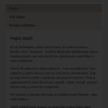
Popis
Váš dotaz
Poslat známénu
Popis zboží
Ať už potřebujete přidat trochu barvy do svého komiksu,
deníku, skici, ilustrace....Ecoline Brush pen představuje velice
snadnou cestu, jak toho docílit bez jakéhokoliv nepořádku a
velice efektivně.
Všech 59 odstínů je velice zářivých. Jsou na vodní bázi, bez
zápachu a jejich inkoust není po zaschnutí permanentní. Dají
se tedy široce využít v jakékoliv akvarelové technice. Pokud
zapomenete Ecoline Brush pen uzavřít, vůbec nevadí, postačí
trochu vody a znovu fix rozepíšete.
Pro tlumení a plynulé přechody je vhodné použít blender, nebo
vodní štětce.
Jejich odolné hroty reagují na okamžité změny tlaku nebo