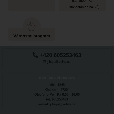
nad 1500,- Kč
(u standardních balíků)
Věrnostní program
+420 605253463
j.huja@volny.cz
KAMENNÁ PRODEJNA
Míru 1845
Kladno 4 27204
Otevřeno Po - Pá 8:00 - 16:00
tel: 605253463
e-mail: j.huja@volny.cz