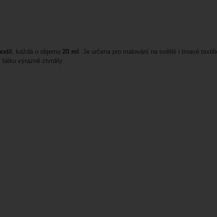
extil
, každá o objemu
20 ml
. Je určena pro malování na světlé i tmavé texti
látku výrazně ztvrdily.