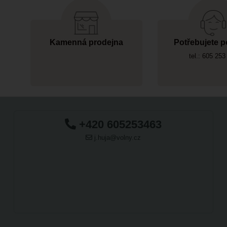
Kamenná prodejna
Potřebujete p
tel.: 605 253
+420 605253463
j.huja@volny.cz