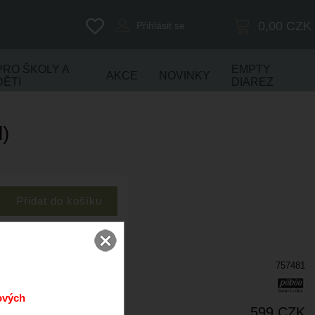
0,00
CZK
Přihlásit se
PRO ŠKOLY A
EMPTY
AKCE
NOVINKY
DĚTI
DIAREZ
)
757481
ových
599 CZK