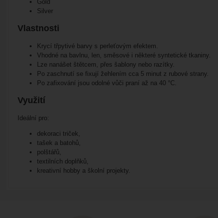
Gold
Silver
Vlastnosti
Krycí třpytivé barvy s perleťovým efektem.
Vhodné na bavlnu, len, směsové i některé syntetické tkaniny.
Lze nanášet štětcem, přes šablony nebo razítky.
Po zaschnutí se fixují žehlením cca 5 minut z rubové strany.
Po zafixování jsou odolné vůči praní až na 40 °C.
Využití
Ideální pro:
dekoraci triček,
tašek a batohů,
polštářů,
textilních doplňků,
kreativní hobby a školní projekty.