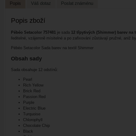
Popis
Váš dotaz
Poslat známénu
Popis zboží
Pébéo Setacolor 757481
je sada
12 třpytivých (Shimmer) barev na t
ředitelné, vzájemně mísitelné a po zafixování zůstávají pružné, aniž by 
Pébéo Setacolor Sada barev na textil Shimmer
Obsah sady
Sada obsahuje 12 odstínů:
Pearl
Rich Yellow
Brick Red
Passion Red
Purple
Electric Blue
Turquoise
Chlorophyll
Chocolate Chip
Black