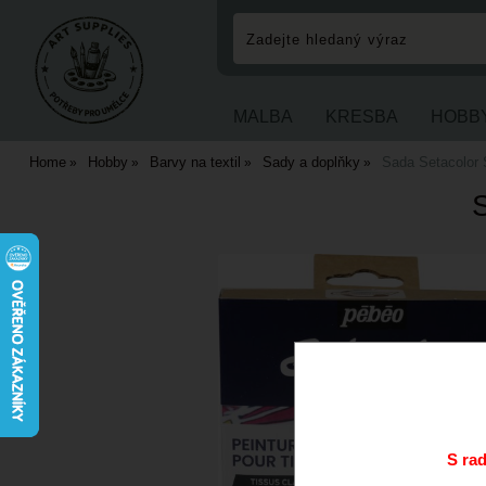
MALBA
KRESBA
HOBB
Home
Hobby
Barvy na textil
Sady a doplňky
Sada Setacolor 
S ra