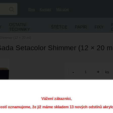
Blog
Kontakt
Můj účet
OSTATNÍ
Y
ŠTĚTCE
PAPÍR
FIXY
TECHNIKY
Shimmer (12 × 20 ml)
Sada Setacolor Shimmer (12 × 20 ml
ks
Přidat do oblíbených
Kód:
Vážení zákazníci,
Výrobce:
dostí oznamujeme, že již máme skladem 13 nových odstínů akryl
Cena s DPH: