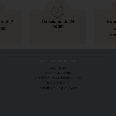
oradit?
Odesíláme do 24
Dopr
hodin
 463
na
(u sta
KAMENNÁ PRODEJNA
Míru 1845
Kladno 4 27204
Otevřeno Po - Pá 8:00 - 16:00
tel: 605253463
e-mail: j.huja@volny.cz