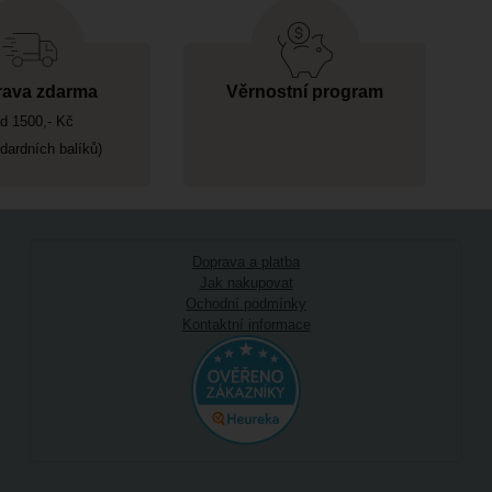
ava zdarma
Věrnostní program
d 1500,- Kč
ndardních balíků)
Doprava a platba
Jak nakupovat
Ochodní podmínky
Kontaktní informace