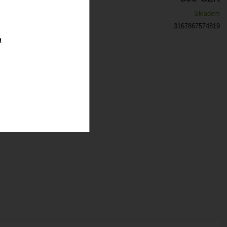
Skladem
3167867574819
a