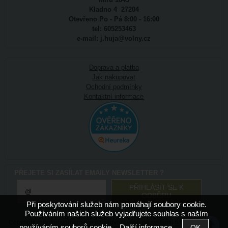
Kladno 4 27204
Otevřeno Po - Pá 8:00 - 16:00
tel: 605253463
e-mail: j.huja@volny.cz
Doprava a platba
Jak nakupovat
Ochodní podmínky
Kontaktní informace
PŘEJETE SI ZASÍLAT EMAILY NEWSLETTER ?
Při poskytování služeb nám pomáhají soubory cookie.
Používáním našich služeb vyjadřujete souhlas s naším
Copyright ©
potrebyproumelce.cz
,
provozováno na systému
tvorba e-
používáním souborů cookie.
Další informace