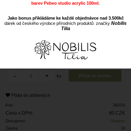
barev Pebeo studio acrylic 100ml.
Jako bonus přikládáme ke každé objednávce nad 3.500kč
dárek od českého výrobce přírodních produktů značky
Nobilis
Tilia
ks
Přidat do oblíbených
Kód:
391015
Cena s DPH:
80 CZK
Dostupnost:
Skladem
Záruka:
24