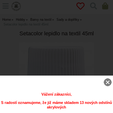
Home
Hobby
Barvy na textil
Sady a doplňky
Setacolor lepidlo na textil 45ml
Setacolor lepidlo na textil 45ml
Vážení zákazníci,
S radostí oznamujeme, že již máme skladem 13 nových odstínů
akrylových