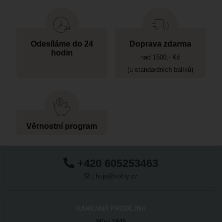
Odesíláme do 24
Doprava zdarma
hodin
nad 1500,- Kč
(u standardních balíků)
Věrnostní program
+420 605253463
j.huja@volny.cz
KAMENNÁ PRODEJNA
Míru 1845