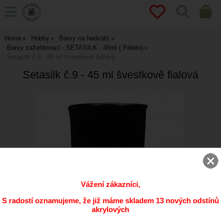
Home
Hobby
Barvy na hedvábí
Barvy zažehlovací - SETASILK - 45ml.( Pébéo)
Setasilk č.9 - 45 ml švestkově fialová
Setasilk č.9 - 45 ml švestkově fialová
Vážení zákazníci,
S radostí oznamujeme, že již máme skladem 13 nových odstínů
akrylových