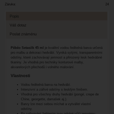
Záruka:
24
Popis
Váš dotaz
Poslat známénu
Pébéo Setasilk 45 ml
je kvalitní vodou ředitelná barva určená
pro malbu a dekoraci hedvábí. Vyniká sytými, transparentními
odstíny, které zachovávají jemnost a přirozený lesk hedvábné
tkaniny. Je vhodná pro techniky konturové malby,
akvarelových přechodů i volného malování.
Vlastnosti
Vodou ředitelná barva na hedvábí.
Intenzivní a zářivé odstíny s lesklým finišem.
Vhodná pro všechny druhy hedvábí (pongé, crepe de
Chine, georgette, damašek aj.).
Barvy lze mezi sebou míchat a vytvářet vlastní
odstíny.
Po zafixování žehlením jsou odolné vůči jemnému