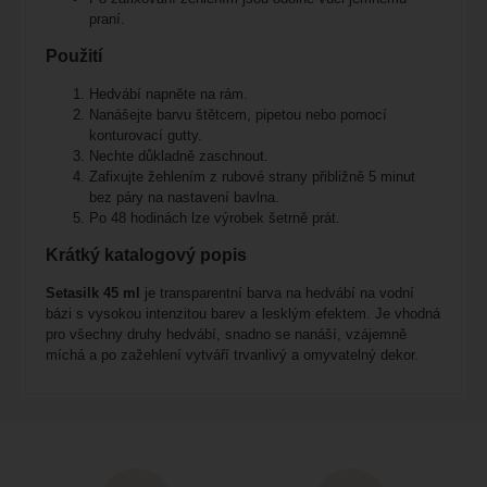
praní.
Použití
Hedvábí napněte na rám.
Nanášejte barvu štětcem, pipetou nebo pomocí
konturovací gutty.
Nechte důkladně zaschnout.
Zafixujte žehlením z rubové strany přibližně 5 minut
bez páry na nastavení bavlna.
Po 48 hodinách lze výrobek šetrně prát.
Krátký katalogový popis
Setasilk 45 ml
je transparentní barva na hedvábí na vodní
bázi s vysokou intenzitou barev a lesklým efektem. Je vhodná
pro všechny druhy hedvábí, snadno se nanáší, vzájemně
míchá a po zažehlení vytváří trvanlivý a omyvatelný dekor.