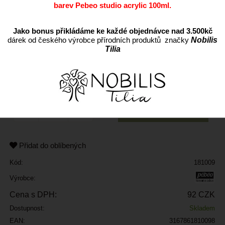
barev Pebeo studio acrylic 100ml.
Jako bonus přikládáme ke každé objednávce nad 3.500kč
dárek od českého výrobce přírodních produktů značky
Nobilis
Tilia
ks
Přidat do oblíbených
Kód:
181009
Výrobce:
Cena s DPH:
92 CZK
Dostupnost:
Skladem
EAN:
3167861810098