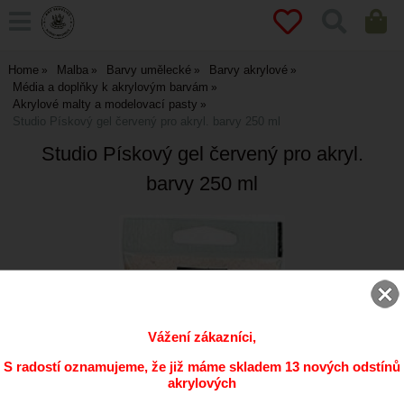
Home
Malba
Barvy umělecké
Barvy akrylové
Média a doplňky k akrylovým barvám
Akrylové malty a modelovací pasty
Studio Pískový gel červený pro akryl. barvy 250 ml
Studio Pískový gel červený pro akryl.
barvy 250 ml
Vážení zákazníci,
S radostí oznamujeme, že již máme skladem 13 nových odstínů
akrylových