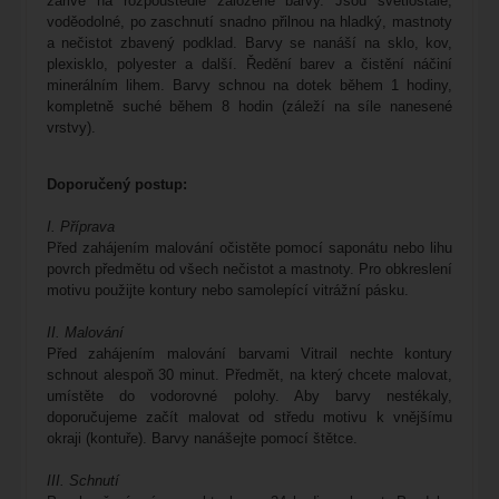
zářivé na rozpouštědle založené barvy. Jsou světlostálé,
voděodolné, po zaschnutí snadno přilnou na hladký, mastnoty
a nečistot zbavený podklad. Barvy se nanáší na sklo, kov,
plexisklo, polyester a další. Ředění barev a čistění náčiní
minerálním lihem. Barvy schnou na dotek během 1 hodiny,
kompletně suché během 8 hodin (záleží na síle nanesené
vrstvy).
Doporučený postup
:
I. Příprava
Před zahájením malování očistěte pomocí saponátu nebo lihu
povrch předmětu od všech nečistot a mastnoty. Pro obkreslení
motivu použijte kontury nebo samolepící vitrážní pásku.
II. Malování
Před zahájením malování barvami Vitrail nechte kontury
schnout alespoň 30 minut. Předmět, na který chcete malovat,
umístěte do vodorovné polohy. Aby barvy nestékaly,
doporučujeme začít malovat od středu motivu k vnějšímu
okraji (kontuře). Barvy nanášejte pomocí štětce.
III. Schnutí