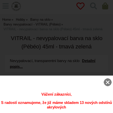
Home
Hobby
Barvy na sklo
Barvy nevypalovací - VITRAIL (Pébéo)
VITRAIL - nevypalovací barva na sklo (Pébéo) 45ml - tmavá zelená
VITRAIL - nevypalovací barva na sklo
(Pébéo) 45ml - tmavá zelená
Nevypalovací, transparentní barvy na sklo
Detailní
popis...
Vážení zákazníci,
S radostí oznamujeme, že již máme skladem 13 nových odstínů
akrylových