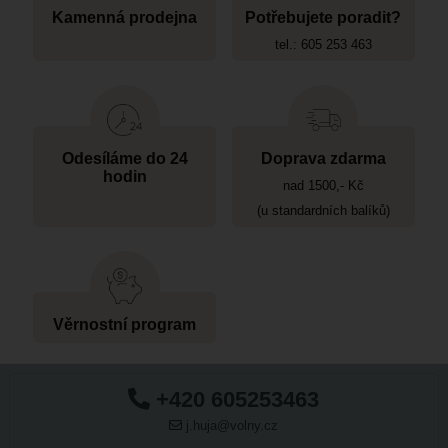
Kamenná prodejna
Potřebujete poradit?
tel.: 605 253 463
Odesíláme do 24
Doprava zdarma
hodin
nad 1500,- Kč
(u standardních balíků)
Věrnostní program
+420 605253463
j.huja@volny.cz