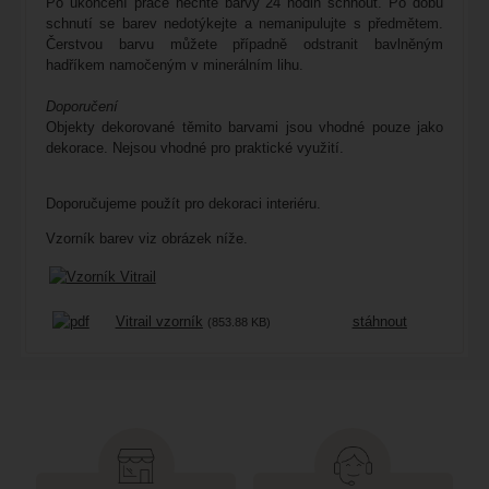
Po ukončení práce nechte barvy 24 hodin schnout. Po dobu
schnutí se barev nedotýkejte a nemanipulujte s předmětem.
Čerstvou barvu můžete případně odstranit bavlněným
hadříkem namočeným v minerálním lihu.
Doporučení
Objekty dekorované těmito barvami jsou vhodné pouze jako
dekorace. Nejsou vhodné pro praktické využití.
Doporučujeme použít pro dekoraci interiéru.
Vzorník barev viz obrázek níže.
Vitrail vzorník
stáhnout
(853.88 KB)