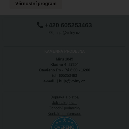
Věrnostní program
+420 605253463
j.huja@volny.cz
KAMENNÁ PRODEJNA
Míru 1845
Kladno 4 27204
Otevřeno Po - Pá 8:00 - 16:00
tel: 605253463
e-mail: j.huja@volny.cz
Doprava a platba
Jak nakupovat
Ochodní podmínky
Kontaktní informace