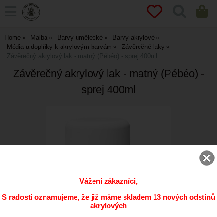
Home
Malba
Barvy umělecké
Barvy akrylové
Média a doplňky k akrylovým barvám
Závěrečné laky
Závěrečný akrylový lak - matný (Pébéo) - sprej 400ml
Závěrečný akrylový lak - matný (Pébéo) -
sprej 400ml
Vážení zákazníci,
S radostí oznamujeme, že již máme skladem 13 nových odstínů
akrylových