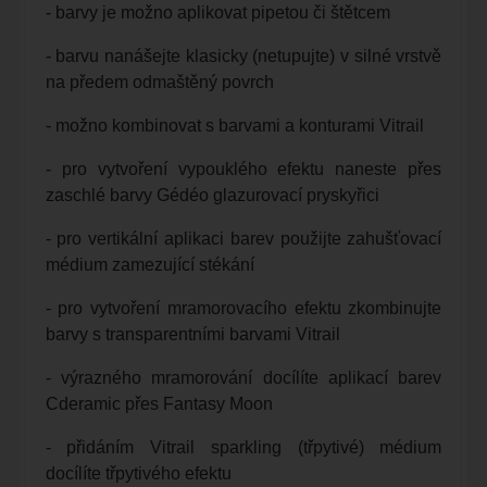
- barvy je možno aplikovat pipetou či štětcem
- barvu nanášejte klasicky (netupujte) v silné vrstvě
na předem odmaštěný povrch
- možno kombinovat s barvami a konturami Vitrail
- pro vytvoření vypouklého efektu naneste přes
zaschlé barvy Gédéo glazurovací pryskyřici
- pro vertikální aplikaci barev použijte zahušťovací
médium zamezující stékání
- pro vytvoření mramorovacího efektu zkombinujte
barvy s transparentními barvami Vitrail
- výrazného mramorování docílíte aplikací barev
Cderamic přes Fantasy Moon
- přidáním Vitrail sparkling (třpytivé) médium
docílíte třpytivého efektu