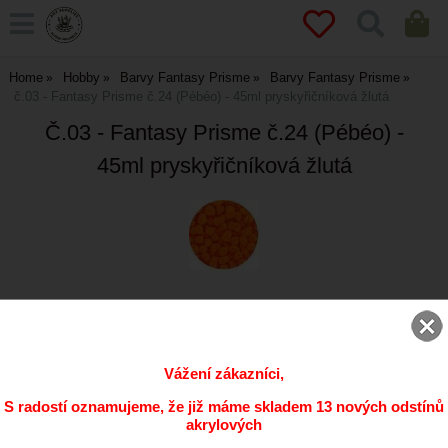
Home
Hobby
Barvy Fantasy Prisme
Barvy Fantasy Prisme
č.03 - Fantasy Prisme č.24 (Pébéo) - 45ml pryskyřičníková žlutá
Č.03 - Fantasy Prisme č.24 (Pébéo) -
45ml pryskyřičníková žlutá
ks
Vážení zákazníci,
Přidat do oblíbených
S radostí oznamujeme, že již máme skladem 13 nových odstínů
akrylových
Kód:
166-24