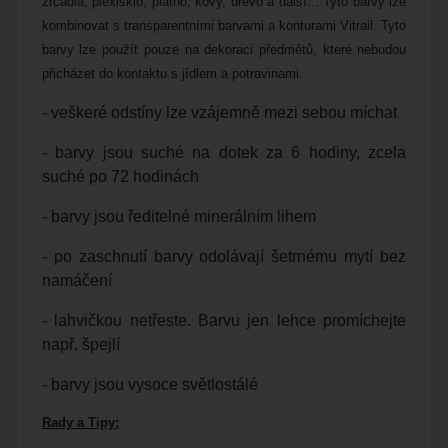
zrcadla, plexisklo, plátno, kovy, dřevo a další... Tyto barvy lze
kombinovat s transparentními barvami a konturami Vitrail. Tyto
barvy lze použít pouze na dekoraci předmětů, které nebudou
přicházet do kontaktu s jídlem a potravinami.
- veškeré odstíny lze vzájemně mezi sebou míchat
- barvy jsou suché na dotek za 6 hodiny, zcela
suché po 72 hodinách
- barvy jsou ředitelné minerálním lihem
- po zaschnutí barvy odolávají šetrnému mytí bez
namáčení
- lahvičkou netřeste. Barvu jen lehce promíchejte
např. špejlí
- barvy jsou vysoce světlostálé
Rady a Tipy: