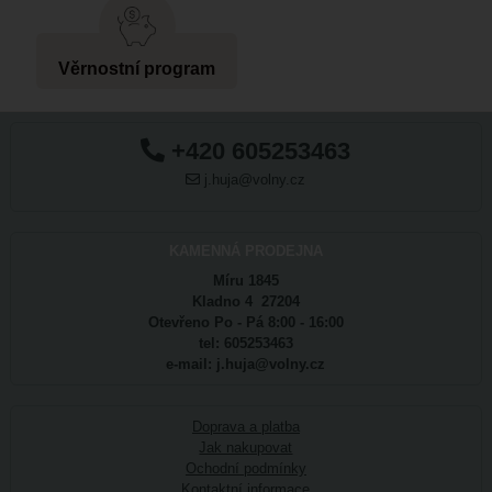
Věrnostní program
+420 605253463
j.huja@volny.cz
KAMENNÁ PRODEJNA
Míru 1845
Kladno 4 27204
Otevřeno Po - Pá 8:00 - 16:00
tel: 605253463
e-mail: j.huja@volny.cz
Doprava a platba
Jak nakupovat
Ochodní podmínky
Kontaktní informace