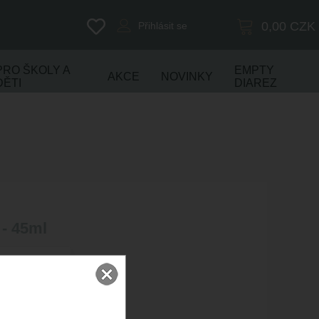
0,00
CZK
Přihlásit se
PRO ŠKOLY A
EMPTY
AKCE
NOVINKY
DĚTI
DIAREZ
 - 45ml
er Selection
m