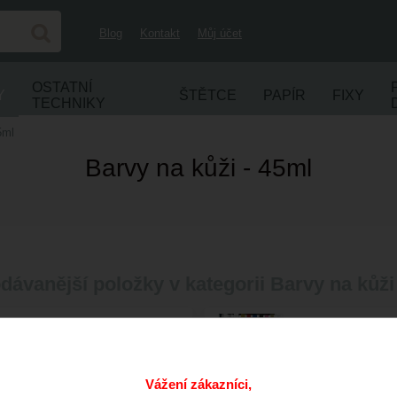
Blog
Kontakt
Můj účet
OSTATNÍ
Y
ŠTĚTCE
PAPÍR
FIXY
TECHNIKY
5ml
Barvy na kůži - 45ml
dávanější položky v kategorii Barvy na kůži
Setacolor Leather Starter
Setacolor Leath
box
box
Dostupnost:
Skladem
Dostupnost:
Sklade
Vážení zákazníci,
425
CZK
629
CZK