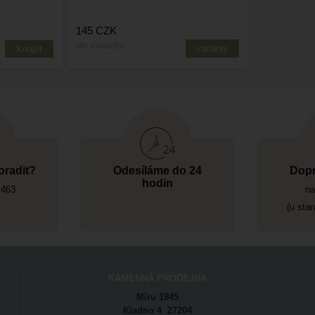
145
CZK
dle varianty
varianty
oradit?
Odesíláme do 24
Dopr
hodin
 463
na
(u sta
KAMENNÁ PRODEJNA
Míru 1845
Kladno 4 27204