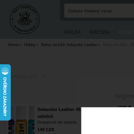
MALBA
KRESBA
HOBB
Home
Hobby
Barvy na kůži Setacolor Leather
Barvy na kůži - 4
O kategorii výše
nejpro
Setacolor Leather 45 ml - 36
odstínů
Dostupnost:
dle varianty
145
CZK