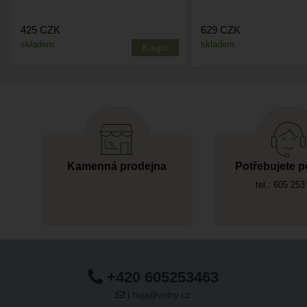
425
CZK
629
CZK
skladem
skladem
Kamenná prodejna
Potřebujete p
tel.: 605 253
+420 605253463
j.huja@volny.cz