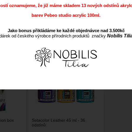
dostí oznamujeme, že již máme skladem 13 nových odstínů akryl
barev Pebeo studio acrylic 100ml.
Jako bonus přikládáme ke každé objednávce nad 3.500kč
dárek od českého výrobce přírodních produktů značky
Nobilis Tili
Nejlevnější
Nejdražší
Nejprodávanější
Nejnov
tion box
Setacolor Leather 45 ml - 36
odstínů