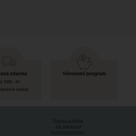
ava zdarma
Věrnostní program
d 1500,- Kč
ndardních balíků)
Doprava a platba
Jak nakupovat
Ochodní podmínky