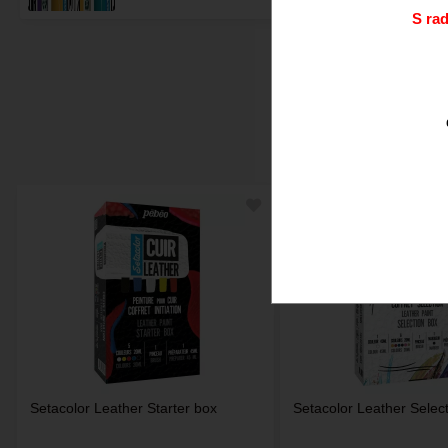
S ra
Doporučujeme.
Setacolor Leather Starter box
Setacolor Leather Selec