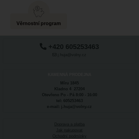
Věrnostní program
+420 605253463
j.huja@volny.cz
KAMENNÁ PRODEJNA
Míru 1845
Kladno 4 27204
Otevřeno Po - Pá 8:00 - 16:00
tel: 605253463
e-mail: j.huja@volny.cz
Doprava a platba
Jak nakupovat
Ochodní podmínky