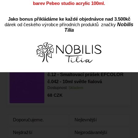
č.089 - 10ml hluboce černá
barev Pebeo studio acrylic 100ml.
Dostupnost:
Skladem
68
CZK
Jako bonus přikládáme ke každé objednávce nad 3.500kč
dárek od českého výrobce přírodních produktů značky
Nobilis
Tilia
č.02 - Smaltovací prášek EFCOLOR
č.002 - 10ml slonová kost
Dostupnost:
Skladem
68
CZK
č.12 - Smaltovací prášek EFCOLOR
č.042 - 10ml světle fialová
Dostupnost:
Skladem
68
CZK
Doporučujeme.
Nejlevnější
Nejdražší
Nejprodávanější