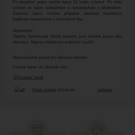
Po ukončení práce nechte barvy 24 hodin schnout. Po dobu
schnutí se barev nedotýkejte a nemanipulujte s předmětem.
Čerstvou barvu můžete případně odstranit bavlněným
hadříkem namočeným v minerálním lihu.
Doporučení
Objekty dekorované těmito barvami jsou vhodné pouze jako
dekorace. Nejsou vhodné pro praktické využití.
Doporučujeme použít pro dekoraci interiéru.
Vzorník barev viz obrázek níže.
Vitrail vzorník
stáhnout
(853.88 KB)