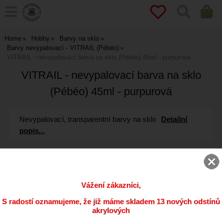
Home
Hobby
Barvy na sklo
Barvy nevypalovací - VITRAIL (Pébéo)
VITRAIL - nevypalovací barva na sklo (Pébéo) 45ml - purpurová
VITRAIL - nevypalovací barva na sklo
(Pébéo) 45ml - purpurová
Nevypalovací, transparentní barvy na sklo
Detailní
popis...
Vážení zákazníci,
S radostí oznamujeme, že již máme skladem 13 nových odstínů
akrylových