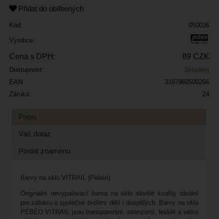
Přidat do oblíbených
Kód:
050026
Výrobce:
Cena s DPH:
89 CZK
Dostupnost:
Skladem
EAN:
3167860500266
Záruka:
24
Popis
Váš dotaz
Poslat známénu
Barvy na sklo VITRAIL (Pébéo)
Originální nevypalovací barva na sklo skvělé kvality ideální
pro zábavu a společné tvoření dětí i dospělých. Barvy na sklo
PÉBÉO VITRAIL jsou transparentní, intenzivní, lesklé a velmi