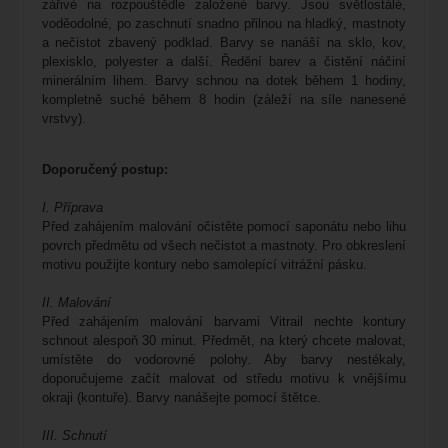
zářivé na rozpouštědle založené barvy. Jsou světlostálé,
voděodolné, po zaschnutí snadno přilnou na hladký, mastnoty
a nečistot zbavený podklad. Barvy se nanáší na sklo, kov,
plexisklo, polyester a další. Ředění barev a čistění náčiní
minerálním lihem. Barvy schnou na dotek během 1 hodiny,
kompletně suché během 8 hodin (záleží na síle nanesené
vrstvy).
Doporučený postup
:
I. Příprava
Před zahájením malování očistěte pomocí saponátu nebo lihu
povrch předmětu od všech nečistot a mastnoty. Pro obkreslení
motivu použijte kontury nebo samolepící vitrážní pásku.
II. Malování
Před zahájením malování barvami Vitrail nechte kontury
schnout alespoň 30 minut. Předmět, na který chcete malovat,
umístěte do vodorovné polohy. Aby barvy nestékaly,
doporučujeme začít malovat od středu motivu k vnějšímu
okraji (kontuře). Barvy nanášejte pomocí štětce.
III. Schnutí