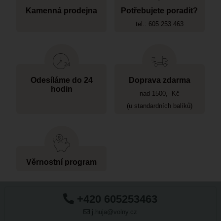
Kamenná prodejna
Potřebujete poradit?
tel.: 605 253 463
Odesíláme do 24
Doprava zdarma
hodin
nad 1500,- Kč
(u standardních balíků)
Věrnostní program
+420 605253463
j.huja@volny.cz